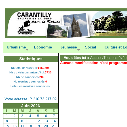
Urbanisme
Economie
Jeunesse
Social
Culture et Lo
Vous êtes ici »
Accueil
/Tous les évén
Statistiques
Aucune manifestation n'est program
Nb total de visiteurs:
4152205
Nb de visiteurs aujourd'hui:
5730
Nb de connectés:
283
Nb membres connectés:
0
Liste des membres connectés:
Votre adresse IP 216.73.217.69
Juin 2026
L
M
M
J
V
S
D
[
1
]
[
2
]
[
3
]
[
4
]
[
5
]
[
6
]
[
7
]
[
8
]
[
9
]
[
10
]
[
11
]
[
12
]
[
13
]
[
14
]
[
15
]
[
16
]
[
17
]
[
18
]
[
19
]
[
20
]
[
21
]