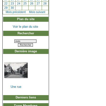
[
22
]
[
23
]
[
24
]
[
25
]
[
26
]
[
27
]
[
28
]
[
29
]
[
30
]
[
Mois précédent
]
Mois suivant
Plan du site
Voir le plan du site
Rechercher
Dernière image
Une rue
Derniers liens
Zone Membres