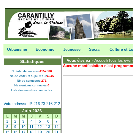
Urbanisme
Economie
Jeunesse
Social
Culture et Lo
Vous êtes ici »
Accueil
/Tous les évén
Statistiques
Aucune manifestation n'est program
Nb total de visiteurs:
4157806
Nb de visiteurs aujourd'hui:
4946
Nb de connectés:
271
Nb membres connectés:
0
Liste des membres connectés:
Votre adresse IP 216.73.216.212
Juin 2026
L
M
M
J
V
S
D
[
1
]
[
2
]
[
3
]
[
4
]
[
5
]
[
6
]
[
7
]
[
8
]
[
9
]
[
10
]
[
11
]
[
12
]
[
13
]
[
14
]
[
15
]
[
16
]
[
17
]
[
18
]
[
19
]
[
20
]
[
21
]