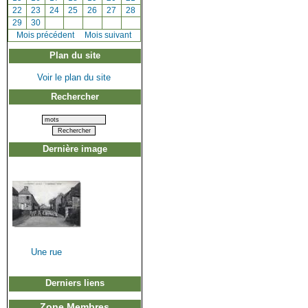
[
22
]
[
23
]
[
24
]
[
25
]
[
26
]
[
27
]
[
28
]
[
29
]
[
30
]
[
Mois précédent
]
Mois suivant
Plan du site
Voir le plan du site
Rechercher
Dernière image
Une rue
Derniers liens
Zone Membres