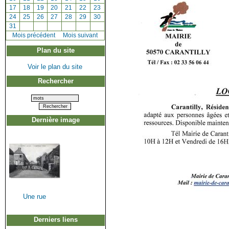
[
17
]
[
18
]
[
19
]
[
20
]
[
21
]
[
22
]
[
23
]
[
24
]
[
25
]
[
26
]
[
27
]
[
28
]
[
29
]
[
30
]
[
31
]
[
Mois précédent
]
Mois suivant
Plan du site
Voir le plan du site
Rechercher
Dernière image
Une rue
Derniers liens