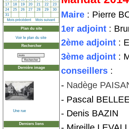
[
17
]
[
18
]
[
19
]
[
20
]
[
21
]
[
22
]
[
23
]
[
24
]
[
25
]
[
26
]
[
27
]
[
28
]
[
29
]
[
30
]
Maire
: Pierre 
[
31
]
[
Mois précédent
]
Mois suivant
1er adjoint
: Br
Plan du site
Voir le plan du site
2ème adjoint
: 
Rechercher
3ème adjoint
: 
Dernière image
conseillers
:
-
Nadège PAISA
- Pascal BELLE
- Denis BAZIN
Une rue
Derniers liens
- Mireille LEVAL