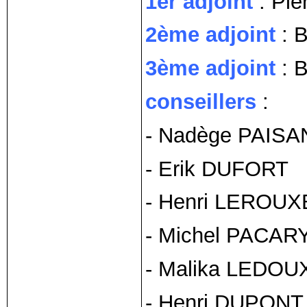
1er adjoint
: Pi
2ème adjoint
: 
3ème adjoint
: 
conseillers
:
- Nadège PAISA
- Erik DUFORT
- Henri LEROUX
- Michel PACAR
- Malika LEDOU
- Henri DUPONT