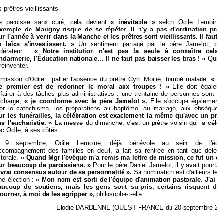
 prêtres vieillissants
e paroisse sans curé, cela devient
« inévitable »
selon Odile Lemoin
exemple de Marigny risque de se répéter. Il n'y a pas d'ordination p
r l'année à venir dans la Manche et les prêtres sont vieillissants. Il fau
s laïcs s'investissent. »
Un sentiment partagé par le père Jamelot, p
dérateur :
« Notre institution n'est pas la seule à connaître cela
ndarmerie, l'Éducation nationale
...
Il ne faut pas baisser les bras
! »
Qui
réinventer.
mission d'Odile : pallier l'absence du prêtre Cyril Moitié, tombé malade.
« 
le premier est de redonner le moral aux troupes
! »
Elle doit égal
ffairer à des tâches plus administratives : une trentaine de personnes sont
 charge,
« je coordonne avec le père Jamelot ».
Elle s'occupe égaleme
rer le catéchisme, les préparations au baptême, au mariage, aux obsèq
ur les funérailles, la célébration est exactement la même qu'avec un pr
ns l'eucharistie. »
La messe du dimanche, c'est un prêtre voisin qui la cél
c Odile, à ses côtés.
 9 septembre, Odile Lemoine, déjà bénévole au sein de l'éq
accompagnement des familles en deuil, a fait sa rentrée en tant que dél
torale.
« Quand Mgr l'évêque m'a remis ma lettre de mission, ce fut un
ur beaucoup de paroissiens. »
Pour le père Daniel Jamelot, il y avait pourt
 vrai consensus autour de sa personnalité ».
Sa nomination est d'ailleurs le 
ne élection :
« Mon nom est sorti de l'équipe d'animation pastorale. J'ai
aucoup de soutiens, mais les gens sont surpris, certains risquent 
ourner, à moi de les agripper »,
philosophe-t-elle.
Elodie DARDENNE (OUEST FRANCE du 20 septembre 2