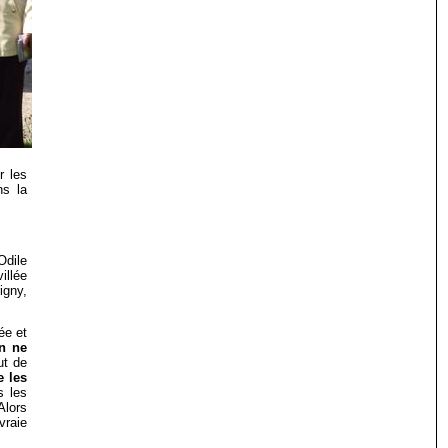
r les
ns la
Odile
illée
igny,
ée et
on ne
ut de
e les
s les
Alors
vraie