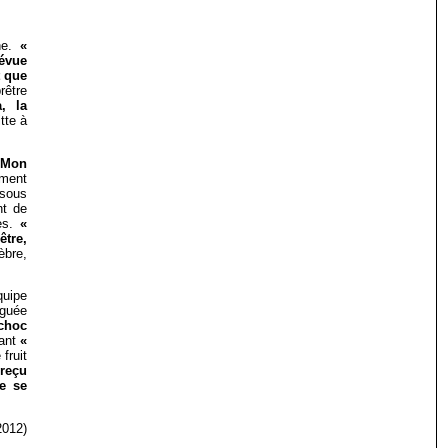
e.
«
révue
t que
rêtre
, la
tte à
Mon
ement
 sous
nt de
ues.
«
être,
èbre,
uipe
éguée
 choc
ant
«
fruit
 reçu
de se
012)