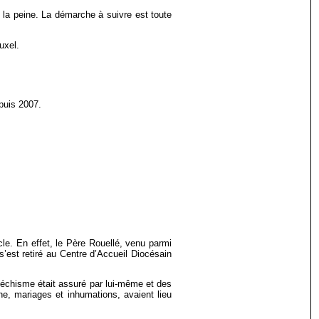
 la peine. La démarche à suivre est toute
uxel.
puis 2007.
cle.
En effet, le Père Rouellé, venu parmi
s’est retiré
au Centre d’Accueil Diocésain
téchisme était assuré par lui-même et des
, mariages et inhumations, avaient lieu