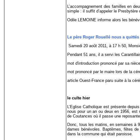
L’accompagnement des familles en deuil
simple : il suffit d’appeler le Presbytèr
Odile LEMOINE informe alors les bénévo
Le père Roger Rouellé nous a quittés
Samedi 20 août 2011, à 17 h 50, Monsie
Pendant 51 ans, il a servi les Carantillai
mot d'introduction prononcé par sa nièce
mot prononcé par le maire lors de la cér
article Ouest-France paru suite à la cér
le culte hier
L’Eglise Catholique est présente depuis
nous pour un an ou deux en 1956, est r
de Coutances où il passe une reposante 
Donc, tous les matins, en semaines à 9 
dames bénévoles. Baptêmes, fêtes de l
dans la commune qui était paroisse.