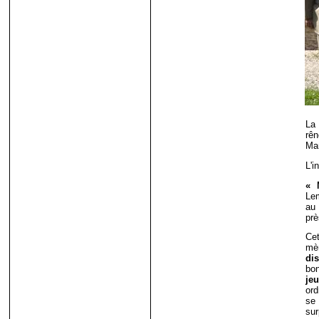
La 
rê
Ma
L'i
« 
Lem
au 
prè
Cet
mèr
di
bon
je
ord
se 
sur