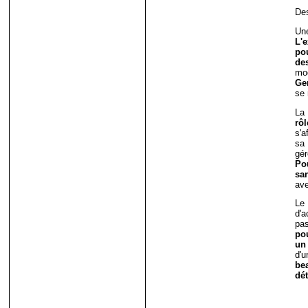
Des
Un
L'
pou
de
mo
Ge
se 
La 
rô
s'a
sa
gé
Po
sa
ave
Le
d'
pas
po
un
d'u
be
dét