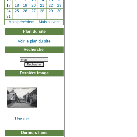
[
10
]
[
11
]
[
12
]
[
13
]
[
14
]
[
15
]
[
16
]
[
17
]
[
18
]
[
19
]
[
20
]
[
21
]
[
22
]
[
23
]
[
24
]
[
25
]
[
26
]
[
27
]
[
28
]
[
29
]
[
30
]
[
31
]
[
Mois précédent
]
Mois suivant
Plan du site
Voir le plan du site
Rechercher
Dernière image
Une rue
Derniers liens