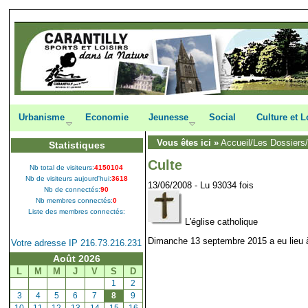
Urbanisme
Economie
Jeunesse
Social
Culture et L
Vous êtes ici »
Accueil
/
Les Dossiers
Statistiques
Culte
Nb total de visiteurs:
4150104
Nb de visiteurs aujourd'hui:
3618
13/06/2008 - Lu 93034 fois
Nb de connectés:
90
Nb membres connectés:
0
Liste des membres connectés:
L'église catholique
Dimanche 13 septembre 2015 a eu lieu à
Votre adresse IP 216.73.216.231
Août 2026
L
M
M
J
V
S
D
[
1
]
[
2
]
[
3
]
[
4
]
[
5
]
[
6
]
[
7
]
[
8
]
[
9
]