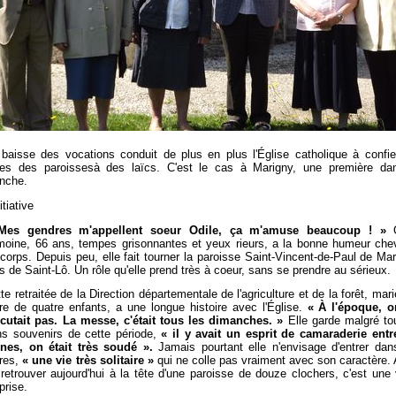
baisse des vocations conduit de plus en plus l'Église catholique à confie
nes des paroissesà des laïcs. C'est le cas à Marigny, une première da
nche.
nitiative
Mes gendres m'appellent soeur Odile, ça m'amuse beaucoup
! »
oine, 66 ans, tempes grisonnantes et yeux rieurs, a la bonne humeur chev
corps. Depuis peu, elle fait tourner la paroisse Saint-Vincent-de-Paul de Mar
s de Saint-Lô. Un rôle qu'elle prend très à coeur, sans se prendre au sérieux.
te retraitée de la Direction départementale de l'agriculture et de la forêt, mari
e de quatre enfants, a une longue histoire avec l'Église.
« À l'époque, 
scutait pas. La messe, c'était tous les dimanches. »
Elle garde malgré to
s souvenirs de cette période,
« il y avait un esprit de camaraderie entr
unes,
on était très soudé ».
Jamais pourtant elle n'envisage d'entrer dan
res,
« une vie très solitaire »
qui ne colle pas vraiment avec son caractère. 
retrouver aujourd'hui à la tête d'une paroisse de douze clochers, c'est une 
prise.