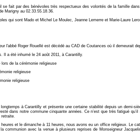
 se fait par des bénévoles très respectueux des volontés de la famille dans
e de Marigny au 02.33.55.18.36.
les qui sont Mado et Michel Le Moulec, Jeanne Lemerre et Marie-Laure Lero
ur l'abbé Roger Rouellé est décédé au CAD de Coutances où il demeurait de
s. Il a été inhumé le 24 août 2011, à Carantilly.
 lors de la cérémonie religieuse
émonie religieuse
émonie religieuse
 longtemps à Carantilly et présente une certaine stabilité depuis un demi-siè
esté dans notre commune cinquante années. Ce n’est que très fatigué qu’il
retraite.
heures et le dimanche à 11 heures, nous avons eu un office religieux. Le ca
a communion avec la venue à plusieurs reprises de Monseigneur Jacqueline