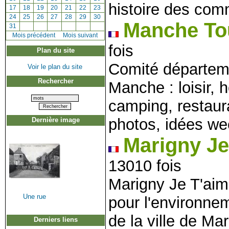
histoire des co
[
17
]
[
18
]
[
19
]
[
20
]
[
21
]
[
22
]
[
23
]
[
24
]
[
25
]
[
26
]
[
27
]
[
28
]
[
29
]
[
30
]
Manche To
[
31
]
[
Mois précédent
]
Mois suivant
fois
Plan du site
Comité départeme
Voir le plan du site
Rechercher
Manche : loisir, h
camping, restaur
photos, idées wee
Dernière image
Marigny J
13010 fois
Marigny Je T'aim
Une rue
pour l'environnem
de la ville de Mar
Derniers liens