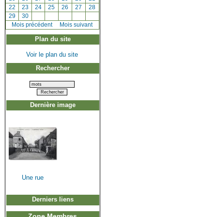
[
22
]
[
23
]
[
24
]
[
25
]
[
26
]
[
27
]
[
28
]
[
29
]
[
30
]
[
Mois précédent
]
Mois suivant
Plan du site
Voir le plan du site
Rechercher
Dernière image
Une rue
Derniers liens
Zone Membres