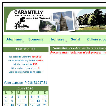
Urbanisme
Economie
Jeunesse
Social
Culture et Lo
Vous êtes ici »
Accueil
/Tous les évén
Statistiques
Aucune manifestation n'est program
Nb total de visiteurs:
4156969
Nb de visiteurs aujourd'hui:
4105
Nb de connectés:
256
Nb membres connectés:
0
Liste des membres connectés:
Votre adresse IP 216.73.217.31
Juin 2026
L
M
M
J
V
S
D
[
1
]
[
2
]
[
3
]
[
4
]
[
5
]
[
6
]
[
7
]
[
8
]
[
9
]
[
10
]
[
11
]
[
12
]
[
13
]
[
14
]
[
15
]
[
16
]
[
17
]
[
18
]
[
19
]
[
20
]
[
21
]