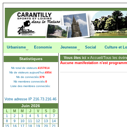
Urbanisme
Economie
Jeunesse
Social
Culture et Lo
Vous êtes ici »
Accueil
/Tous les évén
Statistiques
Aucune manifestation n'est program
Nb total de visiteurs:
4157814
Nb de visiteurs aujourd'hui:
4954
Nb de connectés:
379
Nb membres connectés:
0
Liste des membres connectés:
Votre adresse IP 216.73.216.46
Juin 2026
L
M
M
J
V
S
D
[
1
]
[
2
]
[
3
]
[
4
]
[
5
]
[
6
]
[
7
]
[
8
]
[
9
]
[
10
]
[
11
]
[
12
]
[
13
]
[
14
]
[
15
]
[
16
]
[
17
]
[
18
]
[
19
]
[
20
]
[
21
]