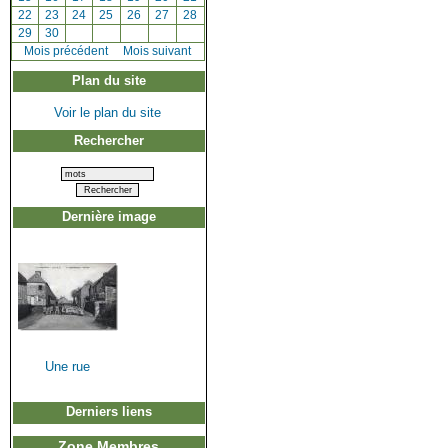
[
22
]
[
23
]
[
24
]
[
25
]
[
26
]
[
27
]
[
28
]
[
29
]
[
30
]
[
Mois précédent
]
Mois suivant
Plan du site
Voir le plan du site
Rechercher
Dernière image
Une rue
Derniers liens
Zone Membres