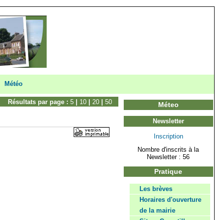
Météo
Résultats par page :
5
|
10
|
20
|
50
Méteo
Newsletter
Inscription
Nombre d'inscrits à la
Newsletter : 56
Pratique
Les brèves
Horaires d'ouverture
de la mairie