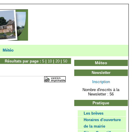
Météo
Résultats par page :
5
|
10
|
20
|
50
Méteo
Newsletter
Inscription
Nombre d'inscrits à la
Newsletter : 56
Pratique
Les brèves
Horaires d'ouverture
de la mairie