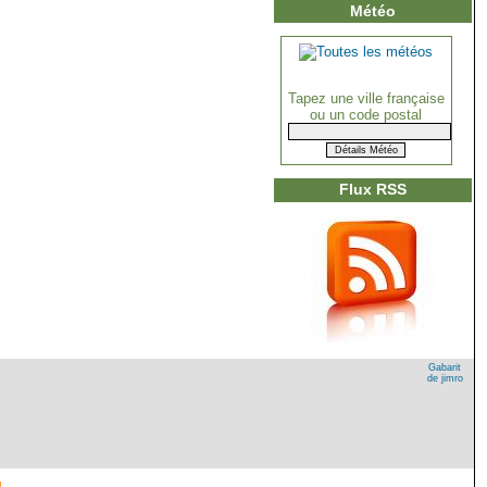
Météo
Tapez une ville française
ou un code postal
Flux RSS
Gabarit
de jimro