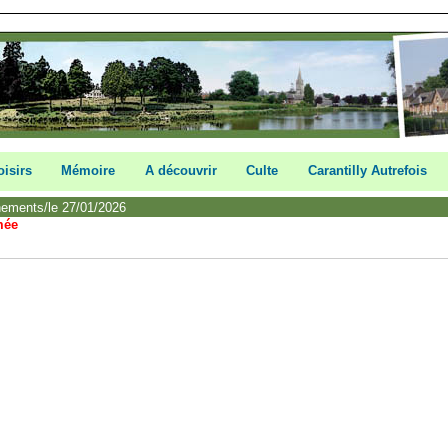
oisirs
Mémoire
A découvrir
Culte
Carantilly Autrefois
nements/le 27/01/2026
mée