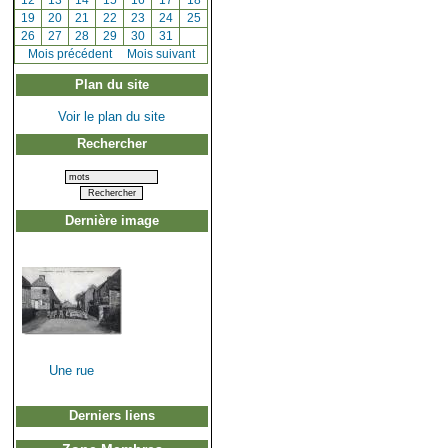
[
12
]
[
13
]
[
14
]
[
15
]
[
16
]
[
17
]
[
18
]
[
19
]
[
20
]
[
21
]
[
22
]
[
23
]
[
24
]
[
25
]
[
26
]
[
27
]
[
28
]
[
29
]
[
30
]
[
31
]
[
Mois précédent
]
Mois suivant
Plan du site
Voir le plan du site
Rechercher
Dernière image
Une rue
Derniers liens