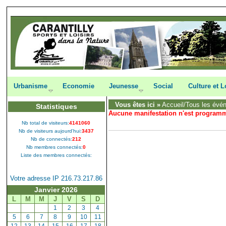
Urbanisme
Economie
Jeunesse
Social
Culture et L
Vous êtes ici »
Accueil
/Tous les évé
Statistiques
Aucune manifestation n'est program
Nb total de visiteurs:
4141060
Nb de visiteurs aujourd'hui:
3437
Nb de connectés:
212
Nb membres connectés:
0
Liste des membres connectés:
Votre adresse IP 216.73.217.86
Janvier 2026
L
M
M
J
V
S
D
[
1
]
[
2
]
[
3
]
[
4
]
[
5
]
[
6
]
[
7
]
[
8
]
[
9
]
[
10
]
[
11
]