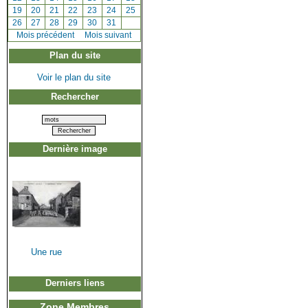
[
19
]
[
20
]
[
21
]
[
22
]
[
23
]
[
24
]
[
25
]
[
26
]
[
27
]
[
28
]
[
29
]
[
30
]
[
31
]
[
Mois précédent
]
Mois suivant
Plan du site
Voir le plan du site
Rechercher
Dernière image
Une rue
Derniers liens
Zone Membres