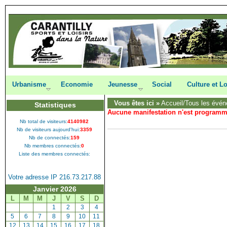
Urbanisme
Economie
Jeunesse
Social
Culture et Lo
Vous êtes ici »
Accueil
/Tous les évén
Statistiques
Aucune manifestation n'est program
Nb total de visiteurs:
4140982
Nb de visiteurs aujourd'hui:
3359
Nb de connectés:
159
Nb membres connectés:
0
Liste des membres connectés:
Votre adresse IP 216.73.217.88
Janvier 2026
L
M
M
J
V
S
D
[
1
]
[
2
]
[
3
]
[
4
]
[
5
]
[
6
]
[
7
]
[
8
]
[
9
]
[
10
]
[
11
]
[
12
]
[
13
]
[
14
]
[
15
]
[
16
]
[
17
]
[
18
]