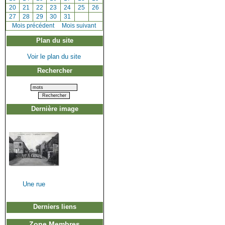
[
20
]
[
21
]
[
22
]
[
23
]
[
24
]
[
25
]
[
26
]
[
27
]
[
28
]
[
29
]
[
30
]
[
31
]
[
Mois précédent
]
Mois suivant
Plan du site
Voir le plan du site
Rechercher
Dernière image
Une rue
Derniers liens
Zone Membres