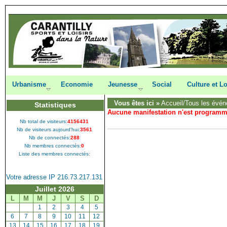
Urbanisme
Economie
Jeunesse
Social
Culture et Lo
Vous êtes ici »
Accueil
/Tous les évén
Statistiques
Aucune manifestation n'est program
Nb total de visiteurs:
4156431
Nb de visiteurs aujourd'hui:
3561
Nb de connectés:
288
Nb membres connectés:
0
Liste des membres connectés:
Votre adresse IP 216.73.217.131
Juillet 2026
L
M
M
J
V
S
D
[
1
]
[
2
]
[
3
]
[
4
]
[
5
]
[
6
]
[
7
]
[
8
]
[
9
]
[
10
]
[
11
]
[
12
]
[
13
]
[
14
]
[
15
]
[
16
]
[
17
]
[
18
]
[
19
]