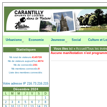
Urbanisme
Economie
Jeunesse
Social
Culture et Lo
Vous êtes ici »
Accueil
/Tous les évén
Statistiques
Aucune manifestation n'est program
Nb total de visiteurs:
4145728
Nb de visiteurs aujourd'hui:
4074
Nb de connectés:
231
Nb membres connectés:
0
Liste des membres connectés:
Votre adresse IP 216.73.216.215
Décembre 2024
L
M
M
J
V
S
D
[
1
]
[
2
]
[
3
]
[
4
]
[
5
]
[
6
]
[
7
]
[
8
]
[
9
]
[
10
]
[
11
]
[
12
]
[
13
]
[
14
]
[
15
]