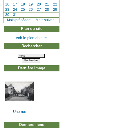
[
16
]
[
17
]
[
18
]
[
19
]
[
20
]
[
21
]
[
22
]
[
23
]
[
24
]
[
25
]
[
26
]
[
27
]
[
28
]
[
29
]
[
30
]
[
31
]
[
Mois précédent
]
Mois suivant
Plan du site
Voir le plan du site
Rechercher
Dernière image
Une rue
Derniers liens