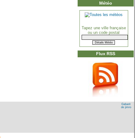
Météo
Tapez une ville française
ou un code postal
Flux RSS
Gabarit
de jimro