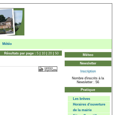
Météo
Résultats par page :
5
|
10
|
20
|
50
Méteo
Newsletter
Inscription
Nombre d'inscrits à la
Newsletter : 56
Pratique
Les brèves
Horaires d'ouverture
de la mairie