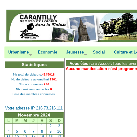
Urbanisme
Economie
Jeunesse
Social
Culture et L
Vous êtes ici »
Accueil
/Tous les évé
Statistiques
Aucune manifestation n'est program
Nb total de visiteurs:
4145018
Nb de visiteurs aujourd'hui:
3361
Nb de connectés:
236
Nb membres connectés:
0
Liste des membres connectés:
Votre adresse IP 216.73.216.111
Novembre 2024
L
M
M
J
V
S
D
[
1
]
[
2
]
[
3
]
[
4
]
[
5
]
[
6
]
[
7
]
[
8
]
[
9
]
[
10
]