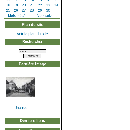
[
11
]
[
12
]
[
13
]
[
14
]
[
15
]
[
16
]
[
17
]
[
18
]
[
19
]
[
20
]
[
21
]
[
22
]
[
23
]
[
24
]
[
25
]
[
26
]
[
27
]
[
28
]
[
29
]
[
30
]
[
Mois précédent
]
Mois suivant
Plan du site
Voir le plan du site
Rechercher
Dernière image
Une rue
Derniers liens