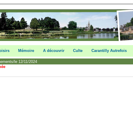
oisirs
Mémoire
A découvrir
Culte
Carantilly Autrefois
nements/le 12/11/2024
mée