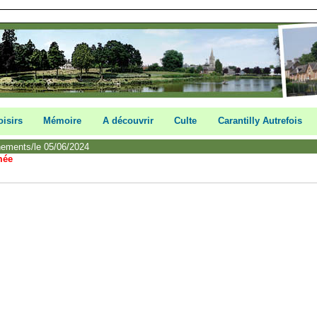
oisirs
Mémoire
A découvrir
Culte
Carantilly Autrefois
nements/le 05/06/2024
mée