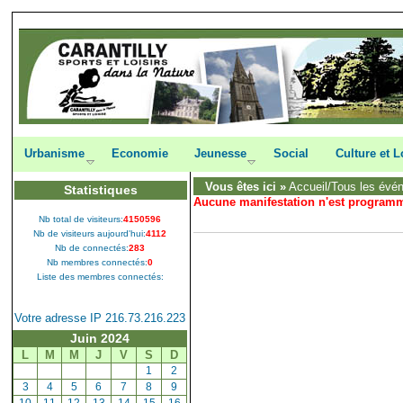
Urbanisme
Economie
Jeunesse
Social
Culture et L
Vous êtes ici »
Accueil
/Tous les évé
Statistiques
Aucune manifestation n'est program
Nb total de visiteurs:
4150596
Nb de visiteurs aujourd'hui:
4112
Nb de connectés:
283
Nb membres connectés:
0
Liste des membres connectés:
Votre adresse IP 216.73.216.223
Juin 2024
L
M
M
J
V
S
D
[
1
]
[
2
]
[
3
]
[
4
]
[
5
]
[
6
]
[
7
]
[
8
]
[
9
]