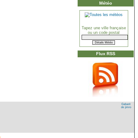
Météo
Tapez une ville française
ou un code postal
Flux RSS
Gabarit
de jimro