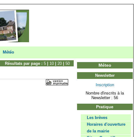
Météo
Résultats par page :
5
|
10
|
20
|
50
Méteo
Newsletter
Inscription
Nombre d'inscrits à la
Newsletter : 56
Pratique
Les brèves
Horaires d'ouverture
de la mairie