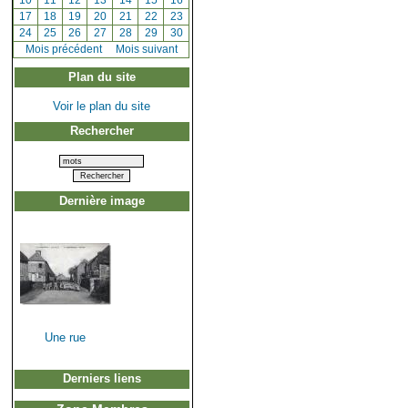
[
10
]
[
11
]
[
12
]
[
13
]
[
14
]
[
15
]
[
16
]
[
17
]
[
18
]
[
19
]
[
20
]
[
21
]
[
22
]
[
23
]
[
24
]
[
25
]
[
26
]
[
27
]
[
28
]
[
29
]
[
30
]
[
Mois précédent
]
Mois suivant
Plan du site
Voir le plan du site
Rechercher
Dernière image
Une rue
Derniers liens