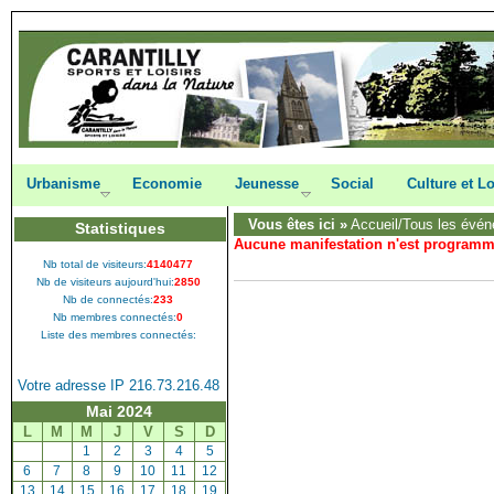
Urbanisme
Economie
Jeunesse
Social
Culture et Lo
Vous êtes ici »
Accueil
/Tous les évén
Statistiques
Aucune manifestation n'est program
Nb total de visiteurs:
4140477
Nb de visiteurs aujourd'hui:
2850
Nb de connectés:
233
Nb membres connectés:
0
Liste des membres connectés:
Votre adresse IP 216.73.216.48
Mai 2024
L
M
M
J
V
S
D
[
1
]
[
2
]
[
3
]
[
4
]
[
5
]
[
6
]
[
7
]
[
8
]
[
9
]
[
10
]
[
11
]
[
12
]
[
13
]
[
14
]
[
15
]
[
16
]
[
17
]
[
18
]
[
19
]