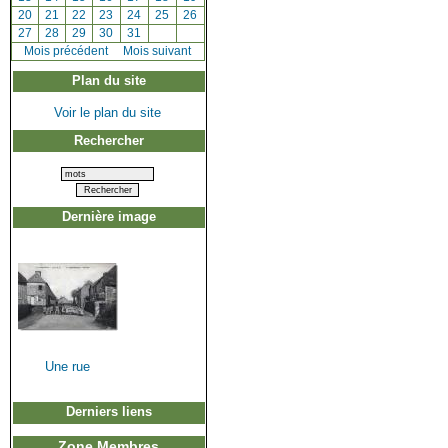
[
20
]
[
21
]
[
22
]
[
23
]
[
24
]
[
25
]
[
26
]
[
27
]
[
28
]
[
29
]
[
30
]
[
31
]
[
Mois précédent
]
Mois suivant
Plan du site
Voir le plan du site
Rechercher
Dernière image
Une rue
Derniers liens
Zone Membres