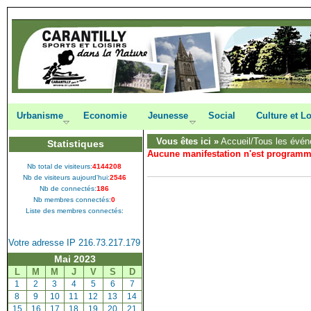
Urbanisme
Economie
Jeunesse
Social
Culture et Lo
Vous êtes ici »
Accueil
/Tous les évén
Statistiques
Aucune manifestation n'est program
Nb total de visiteurs:
4144208
Nb de visiteurs aujourd'hui:
2546
Nb de connectés:
186
Nb membres connectés:
0
Liste des membres connectés:
Votre adresse IP 216.73.217.179
Mai 2023
L
M
M
J
V
S
D
[
1
]
[
2
]
[
3
]
[
4
]
[
5
]
[
6
]
[
7
]
[
8
]
[
9
]
[
10
]
[
11
]
[
12
]
[
13
]
[
14
]
[
15
]
[
16
]
[
17
]
[
18
]
[
19
]
[
20
]
[
21
]