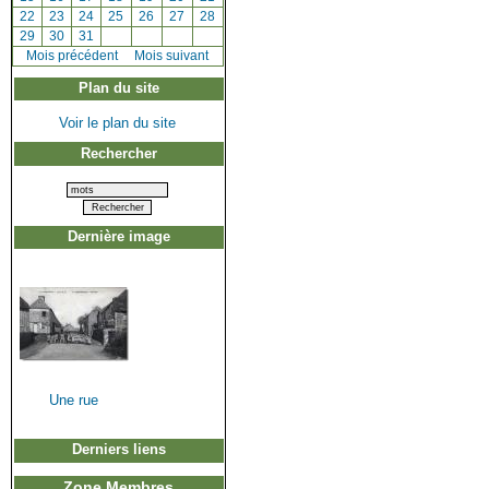
[
22
]
[
23
]
[
24
]
[
25
]
[
26
]
[
27
]
[
28
]
[
29
]
[
30
]
[
31
]
[
Mois précédent
]
Mois suivant
Plan du site
Voir le plan du site
Rechercher
Dernière image
Une rue
Derniers liens
Zone Membres