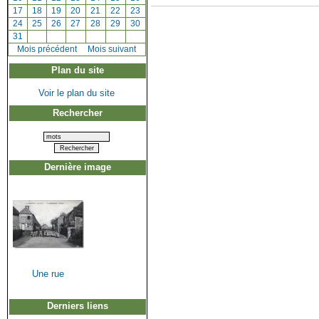
[
17
]
[
18
]
[
19
]
[
20
]
[
21
]
[
22
]
[
23
]
[
24
]
[
25
]
[
26
]
[
27
]
[
28
]
[
29
]
[
30
]
[
31
]
[
Mois précédent
]
Mois suivant
Plan du site
Voir le plan du site
Rechercher
Dernière image
Une rue
Derniers liens