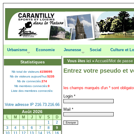
Urbanisme
Economie
Jeunesse
Social
Culture et Lo
Vous êtes ici »
Accueil
/Mot de passe
Statistiques
Entrez votre pseudo et v
Nb total de visiteurs:
4158095
Nb de visiteurs aujourd'hui:
5235
Nb de connectés:
274
Nb membres connectés:
0
les champs marqués d'un * sont obligato
Liste des membres connectés:
Login
*
Votre adresse IP 216.73.216.66
Mail
*
Août 2026
L
M
M
J
V
S
D
[
1
]
[
2
]
[
3
]
[
4
]
[
5
]
[
6
]
[
7
]
[
8
]
[
9
]
[
10
]
[
11
]
[
12
]
[
13
]
[
14
]
[
15
]
[
16
]