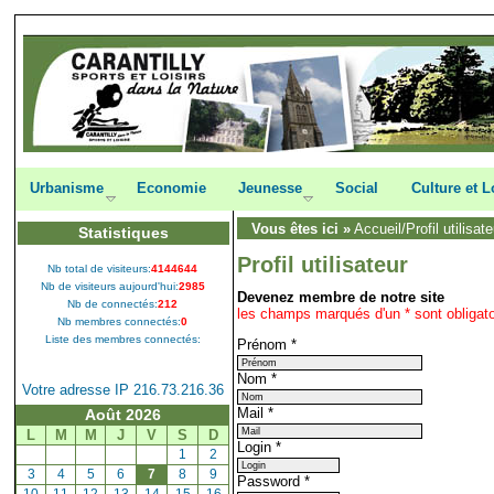
Urbanisme
Economie
Jeunesse
Social
Culture et L
Vous êtes ici »
Accueil
/Profil utilisat
Statistiques
Profil utilisateur
Nb total de visiteurs:
4144644
Nb de visiteurs aujourd'hui:
2985
Devenez membre de notre site
Nb de connectés:
212
les champs marqués d'un * sont obligato
Nb membres connectés:
0
Liste des membres connectés:
Prénom
*
Nom
*
Votre adresse IP 216.73.216.36
Mail
*
Août 2026
L
M
M
J
V
S
D
Login
*
[
1
]
[
2
]
[
3
]
[
4
]
[
5
]
[
6
]
[
7
]
[
8
]
[
9
]
Password
*