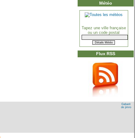
Météo
Tapez une ville française
ou un code postal
Flux RSS
Gabarit
de jimro