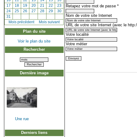
[
10
]
[
11
]
[
12
]
[
13
]
[
14
]
[
15
]
[
16
]
Retapez votre mot de passe
*
[
17
]
[
18
]
[
19
]
[
20
]
[
21
]
[
22
]
[
23
]
[
24
]
[
25
]
[
26
]
[
27
]
[
28
]
[
29
]
[
30
]
Nom de votre site Internet
[
31
]
[
Mois précédent
]
Mois suivant
URL de votre site Internet (avec le http:/
Plan du site
Votre localité
Voir le plan du site
Votre métier
Rechercher
Dernière image
Une rue
Derniers liens