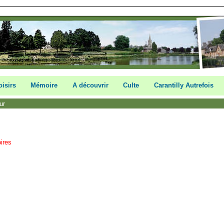
oisirs
Mémoire
A découvrir
Culte
Carantilly Autrefois
eur
ires