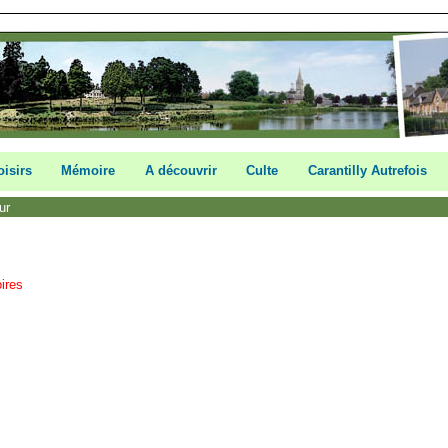
oisirs
Mémoire
A découvrir
Culte
Carantilly Autrefois
eur
ires