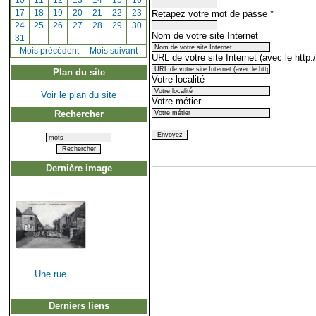
[
10
]
[
11
]
[
12
]
[
13
]
[
14
]
[
15
]
[
16
]
Retapez votre mot de passe
*
[
17
]
[
18
]
[
19
]
[
20
]
[
21
]
[
22
]
[
23
]
[
24
]
[
25
]
[
26
]
[
27
]
[
28
]
[
29
]
[
30
]
Nom de votre site Internet
[
31
]
[
Mois précédent
]
Mois suivant
URL de votre site Internet (avec le http:/
Plan du site
Votre localité
Voir le plan du site
Votre métier
Rechercher
Dernière image
Une rue
Derniers liens