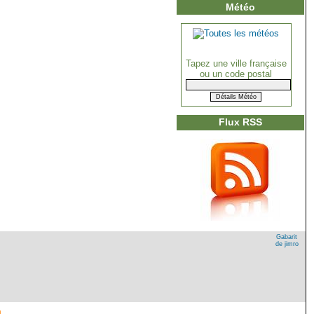
Météo
Tapez une ville française
ou un code postal
Flux RSS
Gabarit
de jimro