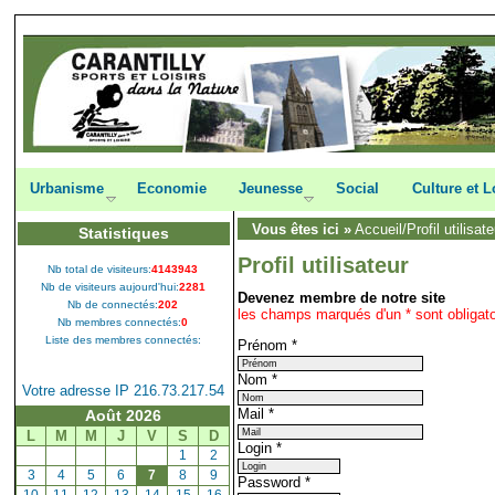
Urbanisme
Economie
Jeunesse
Social
Culture et L
Vous êtes ici »
Accueil
/Profil utilisat
Statistiques
Profil utilisateur
Nb total de visiteurs:
4143943
Nb de visiteurs aujourd'hui:
2281
Devenez membre de notre site
Nb de connectés:
202
les champs marqués d'un * sont obligato
Nb membres connectés:
0
Liste des membres connectés:
Prénom
*
Nom
*
Votre adresse IP 216.73.217.54
Mail
*
Août 2026
L
M
M
J
V
S
D
Login
*
[
1
]
[
2
]
[
3
]
[
4
]
[
5
]
[
6
]
[
7
]
[
8
]
[
9
]
Password
*