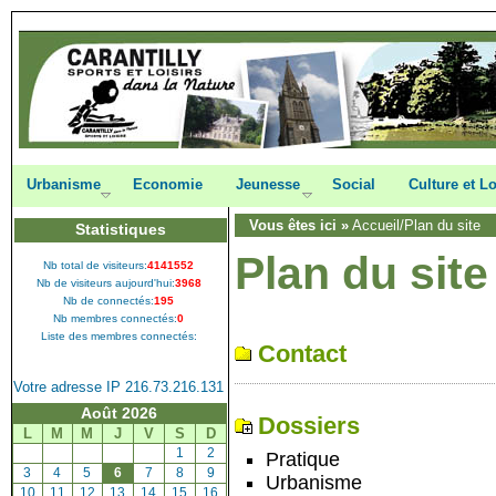
Urbanisme
Economie
Jeunesse
Social
Culture et Lo
Vous êtes ici »
Accueil
/Plan du site
Statistiques
Plan du site
Nb total de visiteurs:
4141552
Nb de visiteurs aujourd'hui:
3968
Nb de connectés:
195
Nb membres connectés:
0
Liste des membres connectés:
Contact
Votre adresse IP 216.73.216.131
Août 2026
Dossiers
L
M
M
J
V
S
D
[
1
]
[
2
]
Pratique
[
3
]
[
4
]
[
5
]
[
6
]
[
7
]
[
8
]
[
9
]
Urbanisme
[
10
]
[
11
]
[
12
]
[
13
]
[
14
]
[
15
]
[
16
]