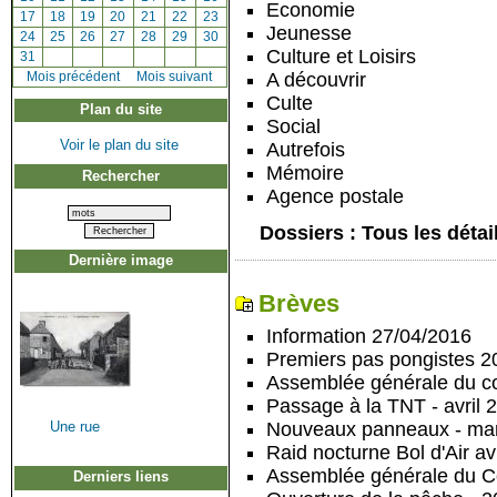
Economie
[
17
]
[
18
]
[
19
]
[
20
]
[
21
]
[
22
]
[
23
]
Jeunesse
[
24
]
[
25
]
[
26
]
[
27
]
[
28
]
[
29
]
[
30
]
Culture et Loisirs
[
31
]
A découvrir
[
Mois précédent
]
Mois suivant
Culte
Plan du site
Social
Voir le plan du site
Autrefois
Mémoire
Rechercher
Agence postale
Dossiers : Tous les détai
Dernière image
Brèves
Information
27/04/2016
Premiers pas pongistes 2
Assemblée générale du co
Passage à la TNT - avril 
Une rue
Nouveaux panneaux - ma
Raid nocturne Bol d'Air av
Assemblée générale du C
Derniers liens