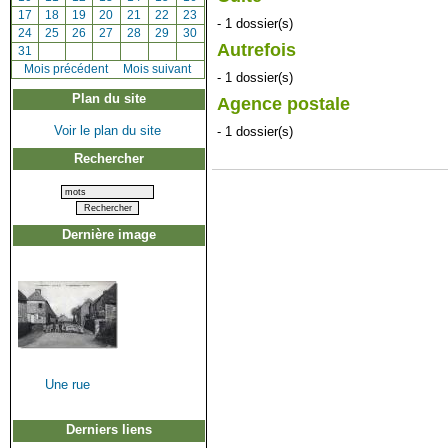
[
17
]
[
18
]
[
19
]
[
20
]
[
21
]
[
22
]
[
23
]
- 1 dossier(s)
[
24
]
[
25
]
[
26
]
[
27
]
[
28
]
[
29
]
[
30
]
Autrefois
[
31
]
[
Mois précédent
]
Mois suivant
- 1 dossier(s)
Plan du site
Agence postale
Voir le plan du site
- 1 dossier(s)
Rechercher
Dernière image
Une rue
Derniers liens