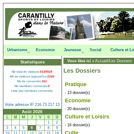
Urbanisme
Economie
Jeunesse
Social
Culture et Lo
Vous êtes ici »
Accueil
/Les Dossiers
Statistiques
Les Dossiers
Nb total de visiteurs:
4139928
Nb de visiteurs aujourd'hui:
2240
Nb de connectés:
161
Pratique
Nb membres connectés:
0
Liste des membres connectés:
- 13 dossier(s)
Economie
Votre adresse IP 216.73.217.13
- 20 dossier(s)
Août 2026
Culture et Loisirs
L
M
M
J
V
S
D
[
1
]
[
2
]
- 16 dossier(s)
[
3
]
[
4
]
[
5
]
[
6
]
[
7
]
[
8
]
[
9
]
Culte
[
10
]
[
11
]
[
12
]
[
13
]
[
14
]
[
15
]
[
16
]