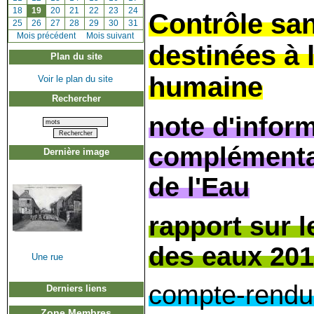
[
18
]
[
19
]
[
20
]
[
21
]
[
22
]
[
23
]
[
24
]
Contrôle san
[
25
]
[
26
]
[
27
]
[
28
]
[
29
]
[
30
]
[
31
]
[
Mois précédent
]
Mois suivant
destinées à
Plan du site
humaine
Voir le plan du site
Rechercher
note d'infor
complémenta
Dernière image
de l'Eau
rapport sur le
des eaux 201
Une rue
compte-rendu d
Derniers liens
Zone Membres