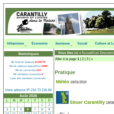
Urbanisme
Economie
Jeunesse
Social
Culture et L
Vous êtes ici »
Accueil
/
Les Dossiers
Statistiques
Aller à la page
1
|
2
|
3
|
»
Nb total de visiteurs:
4138776
Nb de visiteurs aujourd'hui:
1088
Nb de connectés:
210
Pratique
Nb membres connectés:
0
Liste des membres connectés:
Météo
10/01/2010
Votre adresse IP 216.73.216.84
Août 2026
L
M
M
J
V
S
D
Situer Carantilly
19/0
[
1
]
[
2
]
[
3
]
[
4
]
[
5
]
[
6
]
[
7
]
[
8
]
[
9
]