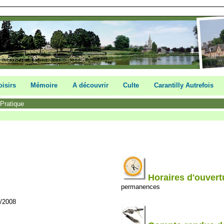
oisirs
Mémoire
A découvrir
Culte
Carantilly Autrefois
/Pratique
Horaires d'ouvert
permanences
6/2008