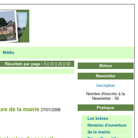
Météo
Résultats par page :
5
|
10
|
20
|
50
Méteo
Newsletter
Inscription
Nombre d'inscrits à la
Newsletter : 56
Pratique
ure de la mairie
27/07/2008
Les brèves
Horaires d'ouverture
de la mairie