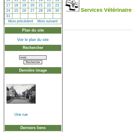
[
10
]
[
11
]
[
12
]
[
13
]
[
14
]
[
15
]
[
16
]
[
17
]
[
18
]
[
19
]
[
20
]
[
21
]
[
22
]
[
23
]
Services Vétérinaire
[
24
]
[
25
]
[
26
]
[
27
]
[
28
]
[
29
]
[
30
]
[
31
]
[
Mois précédent
]
Mois suivant
Plan du site
Voir le plan du site
Rechercher
Dernière image
Une rue
Derniers liens