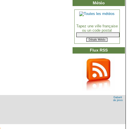
Météo
Tapez une ville française
ou un code postal
Flux RSS
Gabarit
de jimro