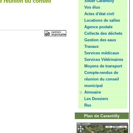
 réunion du conseil
Situer Carantilly
Vos élus
Actes d'état civil
Locations de salles
Agence postale
Collecte des déchets
Gestion des eaux
Travaux
Services médicaux
Services Vétérinaires
Moyens de transport
Compte-rendus de
réunion du conseil
municipal
Annuaire
Les Dossiers
Rss
Plan de Carantilly