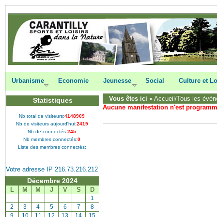
Urbanisme
Economie
Jeunesse
Social
Culture et Lo
Vous êtes ici »
Accueil
/Tous les évén
Statistiques
Aucune manifestation n'est program
Nb total de visiteurs:
4148909
Nb de visiteurs aujourd'hui:
2419
Nb de connectés:
245
Nb membres connectés:
0
Liste des membres connectés:
Votre adresse IP 216.73.216.212
Décembre 2024
L
M
M
J
V
S
D
[
1
]
[
2
]
[
3
]
[
4
]
[
5
]
[
6
]
[
7
]
[
8
]
[
9
]
[
10
]
[
11
]
[
12
]
[
13
]
[
14
]
[
15
]