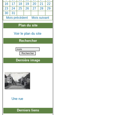
[
16
]
[
17
]
[
18
]
[
19
]
[
20
]
[
21
]
[
22
]
[
23
]
[
24
]
[
25
]
[
26
]
[
27
]
[
28
]
[
29
]
[
30
]
[
31
]
[
Mois précédent
]
Mois suivant
Plan du site
Voir le plan du site
Rechercher
Dernière image
Une rue
Derniers liens