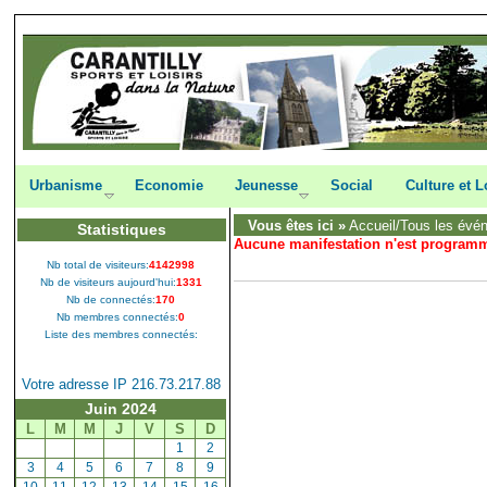
Urbanisme
Economie
Jeunesse
Social
Culture et L
Vous êtes ici »
Accueil
/Tous les évé
Statistiques
Aucune manifestation n'est program
Nb total de visiteurs:
4142998
Nb de visiteurs aujourd'hui:
1331
Nb de connectés:
170
Nb membres connectés:
0
Liste des membres connectés:
Votre adresse IP 216.73.217.88
Juin 2024
L
M
M
J
V
S
D
[
1
]
[
2
]
[
3
]
[
4
]
[
5
]
[
6
]
[
7
]
[
8
]
[
9
]