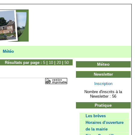
Météo
Résultats par page :
5
|
10
|
20
|
50
Méteo
Newsletter
Inscription
Nombre d'inscrits à la
Newsletter : 56
Pratique
Les brèves
Horaires d'ouverture
de la mairie