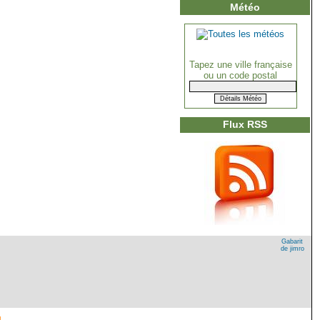
Météo
Tapez une ville française
ou un code postal
Flux RSS
Gabarit
de jimro