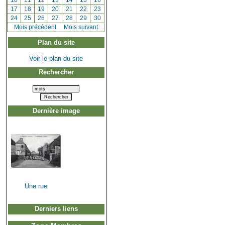
[
10
]
[
11
]
[
12
]
[
13
]
[
14
]
[
15
]
[
16
]
[
17
]
[
18
]
[
19
]
[
20
]
[
21
]
[
22
]
[
23
]
[
24
]
[
25
]
[
26
]
[
27
]
[
28
]
[
29
]
[
30
]
[
Mois précédent
]
Mois suivant
Plan du site
Voir le plan du site
Rechercher
Dernière image
Une rue
Derniers liens