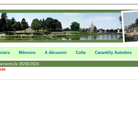
oisirs
Mémoire
A découvrir
Culte
Carantilly Autrefois
nements/le 05/06/2024
mée